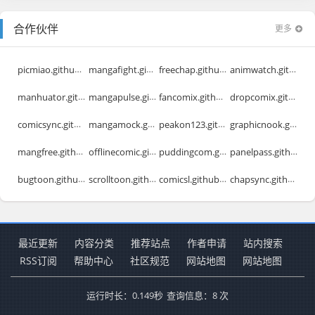
合作伙伴
更多
picmiao.github.io
mangafight.github.io
freechap.github.io
animwatch.github.io
manhuator.github.io
mangapulse.github.io
fancomix.github.io
dropcomix.github.io
comicsync.github.io
mangamock.github.io
peakon123.github.io
graphicnook.github.io
mangfree.github.io
offlinecomic.github.io
puddingcom.github.io
panelpass.github.io
bugtoon.github.io
scrolltoon.github.io
comicsl.github.io
chapsync.github.io
最近更新
内容分类
推荐站点
作者申请
站内搜索
RSS订阅
帮助中心
社区规范
网站地图
网站地图
运行时长：0.149秒
查询信息：8 次