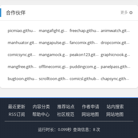
合作伙伴
更多
picmiao.github.io
mangafight.github.io
freechap.github.io
animwatch.github.io
manhuator.github.io
mangapulse.github.io
fancomix.github.io
dropcomix.github.io
comicsync.github.io
mangamock.github.io
peakon123.github.io
graphicnook.github.io
mangfree.github.io
offlinecomic.github.io
puddingcom.github.io
panelpass.github.io
bugtoon.github.io
scrolltoon.github.io
comicsl.github.io
chapsync.github.io
最近更新
内容分类
推荐站点
作者申请
站内搜索
RSS订阅
帮助中心
社区规范
网站地图
网站地图
运行时长：0.099秒
查询信息：8 次